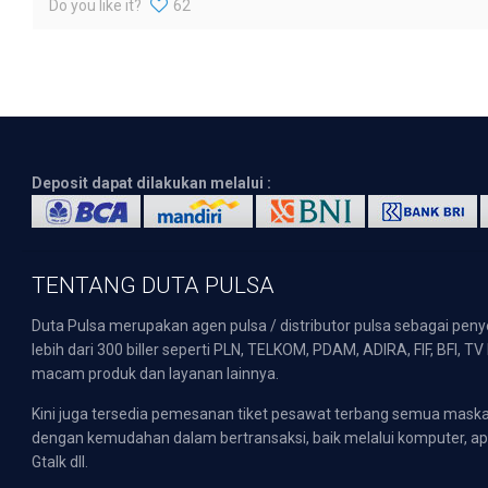
Do you like it?
62
Deposit dapat dilakukan melalui :
TENTANG DUTA PULSA
Duta Pulsa merupakan agen pulsa / distributor pulsa sebagai pen
lebih dari 300 biller seperti PLN, TELKOM, PDAM, ADIRA, FIF, BFI, T
macam produk dan layanan lainnya.
Kini juga tersedia pemesanan tiket pesawat terbang semua mask
dengan kemudahan dalam bertransaksi, baik melalui komputer, apli
Gtalk dll.