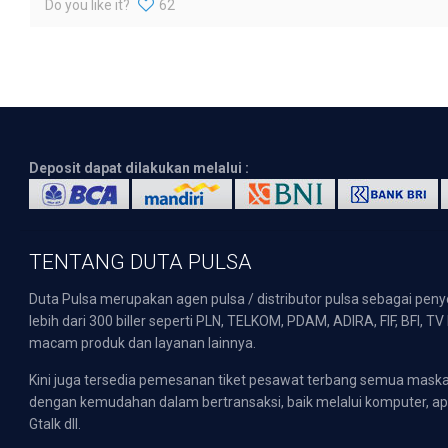
Do you like it?
62
Deposit dapat dilakukan melalui :
TENTANG DUTA PULSA
Duta Pulsa merupakan agen pulsa / distributor pulsa sebagai pen
lebih dari 300 biller seperti PLN, TELKOM, PDAM, ADIRA, FIF, BFI, T
macam produk dan layanan lainnya.
Kini juga tersedia pemesanan tiket pesawat terbang semua mask
dengan kemudahan dalam bertransaksi, baik melalui komputer, apli
Gtalk dll.