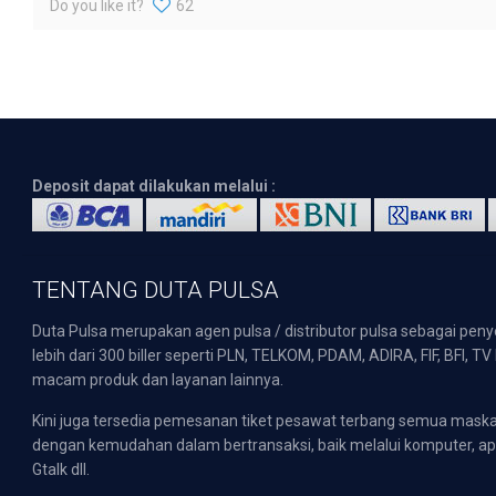
Do you like it?
62
Deposit dapat dilakukan melalui :
TENTANG DUTA PULSA
Duta Pulsa merupakan agen pulsa / distributor pulsa sebagai pen
lebih dari 300 biller seperti PLN, TELKOM, PDAM, ADIRA, FIF, BFI, T
macam produk dan layanan lainnya.
Kini juga tersedia pemesanan tiket pesawat terbang semua mask
dengan kemudahan dalam bertransaksi, baik melalui komputer, apli
Gtalk dll.