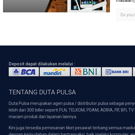
masalah
[
Do you l
Deposit dapat dilakukan melalui :
TENTANG DUTA PULSA
Duta Pulsa merupakan agen pulsa / distributor pulsa sebagai pen
lebih dari 300 biller seperti PLN, TELKOM, PDAM, ADIRA, FIF, BFI, T
macam produk dan layanan lainnya.
Kini juga tersedia pemesanan tiket pesawat terbang semua mask
dengan kemudahan dalam bertransaksi, baik melalui komputer, apli