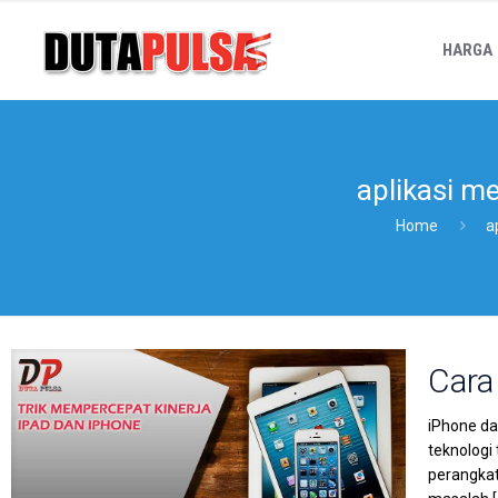
HARGA
aplikasi m
Home
a
Cara
iPhone da
teknologi
perangkat