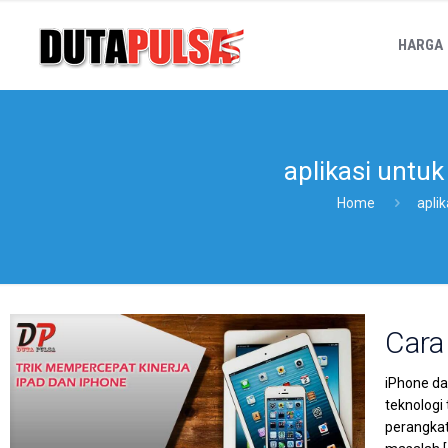
HARGA
aplikasi untu
Home
apli
Cara
iPhone da
teknologi
perangkat