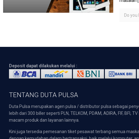
masalah
[
Do you l
Deposit dapat dilakukan melalui :
TENTANG DUTA PULSA
Duta Pulsa merupakan agen pulsa / distributor pulsa sebagai pen
lebih dari 300 biller seperti PLN, TELKOM, PDAM, ADIRA, FIF, BFI, T
macam produk dan layanan lainnya.
Kini juga tersedia pemesanan tiket pesawat terbang semua mask
dengan kemudahan dalam bertransaksi, baik melalui komputer, apli