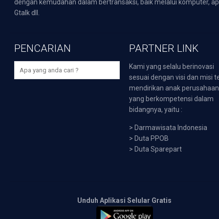
dengan kemudahan dalam bertransaksi, baik melalui komputer, apli
Gtalk dll.
PENCARIAN
PARTNER LINK
Kami yang selalu berinovasi
sesuai dengan visi dan misi t
mendirikan anak perusahaa
yang berkompetensi dalam
bidangnya, yaitu :
>
Darmawisata Indonesia
>
Duta PPOB
>
Duta Sparepart
Unduh Aplikasi Selular Gratis