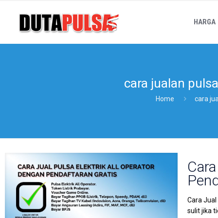
HARGA
cara jualan puls
Home
cara ju
Cara 
Pend
Cara Jual
sulit jika