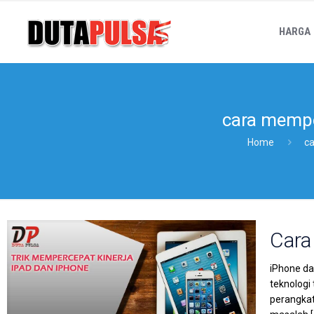
HARGA
cara mempe
Home
c
Cara
iPhone da
teknologi
perangkat