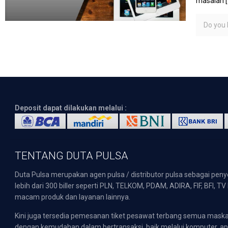
masalah
[
Do you l
Deposit dapat dilakukan melalui :
TENTANG DUTA PULSA
Duta Pulsa merupakan agen pulsa / distributor pulsa sebagai pen
lebih dari 300 biller seperti PLN, TELKOM, PDAM, ADIRA, FIF, BFI, T
macam produk dan layanan lainnya.
Kini juga tersedia pemesanan tiket pesawat terbang semua mask
dengan kemudahan dalam bertransaksi, baik melalui komputer, apli