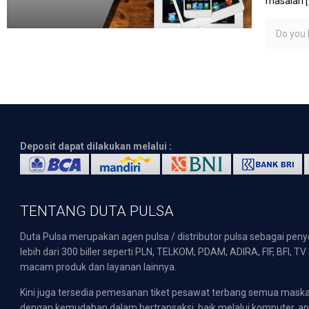
masalah
[
Do you l
Deposit dapat dilakukan melalui :
TENTANG DUTA PULSA
Duta Pulsa merupakan agen pulsa / distributor pulsa sebagai pen
lebih dari 300 biller seperti PLN, TELKOM, PDAM, ADIRA, FIF, BFI, T
macam produk dan layanan lainnya.
Kini juga tersedia pemesanan tiket pesawat terbang semua mask
dengan kemudahan dalam bertransaksi, baik melalui komputer, apli