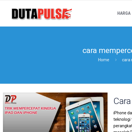
HARGA
cara memperc
Home
cara
Cara
iPhone da
teknologi
perangkat