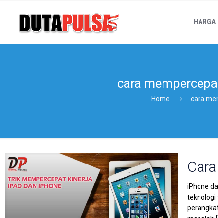
HARGA
cara mempercepat 
Home
cara mem
Cara
iPhone da
teknologi
perangkat