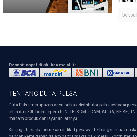
masalah
[
Do you l
Deposit dapat dilakukan melalui :
TENTANG DUTA PULSA
Duta Pulsa merupakan agen pulsa / distributor pulsa sebagai pen
lebih dari 300 biller seperti PLN, TELKOM, PDAM, ADIRA, FIF, BFI, T
macam produk dan layanan lainnya.
Kini juga tersedia pemesanan tiket pesawat terbang semua mask
dengan kemudahan dalam bertransaksi, baik melalui komputer, apli