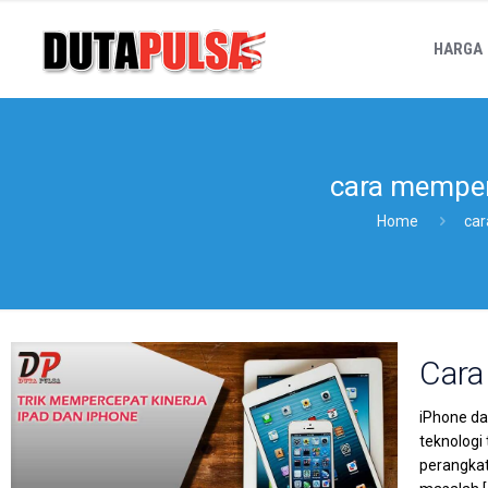
HARGA
cara memperc
Home
car
Cara
iPhone da
teknologi
perangkat