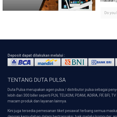
masalah
[
Do you l
Deposit dapat dilakukan melalui :
TENTANG DUTA PULSA
Duta Pulsa merupakan agen pulsa / distributor pulsa sebagai pen
lebih dari 300 biller seperti PLN, TELKOM, PDAM, ADIRA, FIF, BFI, T
macam produk dan layanan lainnya.
Kini juga tersedia pemesanan tiket pesawat terbang semua mask
dengan kemudahan dalam bertransaksi, baik melalui komputer, apli