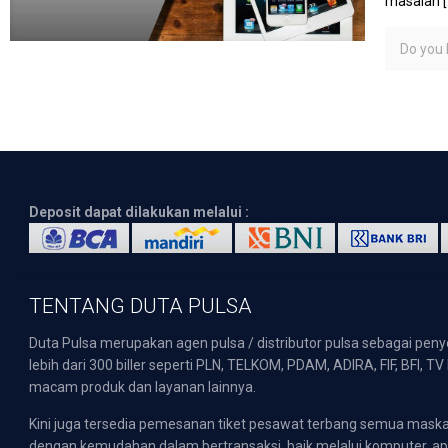
masalah
[
Do you l
Deposit dapat dilakukan melalui :
TENTANG DUTA PULSA
Duta Pulsa merupakan agen pulsa / distributor pulsa sebagai pen
lebih dari 300 biller seperti PLN, TELKOM, PDAM, ADIRA, FIF, BFI, T
macam produk dan layanan lainnya.
Kini juga tersedia pemesanan tiket pesawat terbang semua mask
dengan kemudahan dalam bertransaksi, baik melalui komputer, apli