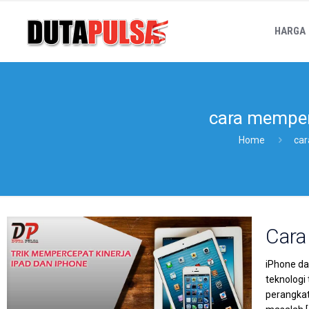
HARGA
cara memperc
Home
car
Cara
iPhone da
teknologi
perangkat