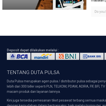
masalah
[
Do you l
Deposit dapat dilakukan melalui :
TENTANG DUTA PULSA
Duta Pulsa merupakan agen pulsa / distributor pulsa sebagai pen
lebih dari 300 biller seperti PLN, TELKOM, PDAM, ADIRA, FIF, BFI, T
macam produk dan layanan lainnya.
Kini juga tersedia pemesanan tiket pesawat terbang semua mask
dengan kemudahan dalam bertransaksi, baik melalui komputer, apli