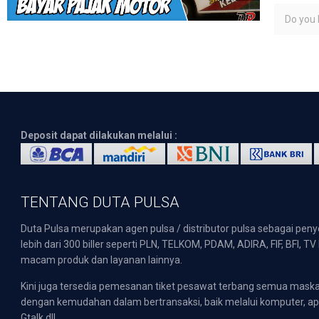
Do you l
Deposit dapat dilakukan melalui :
TENTANG DUTA PULSA
Duta Pulsa merupakan agen pulsa / distributor pulsa sebagai pen
lebih dari 300 biller seperti PLN, TELKOM, PDAM, ADIRA, FIF, BFI, T
macam produk dan layanan lainnya.
Kini juga tersedia pemesanan tiket pesawat terbang semua mask
dengan kemudahan dalam bertransaksi, baik melalui komputer, apli
Gtalk dll.