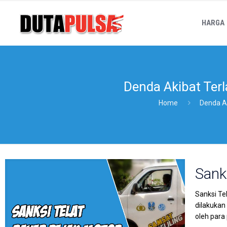
HARGA
Denda Akibat Ter
Home
Denda A
Sank
Sanksi Te
dilakukan
oleh para