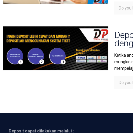
Do you l
Depo
deng
Ketika an
mungkin s
mempelaja
Do you l
Deposit dapat dilakukan melalui :