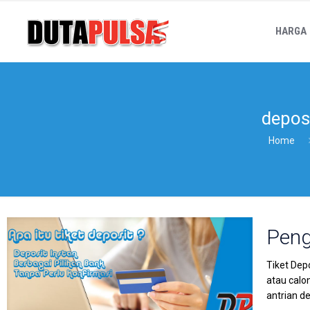
HARGA
deposi
Home
Peng
Tiket Dep
atau calo
antrian d