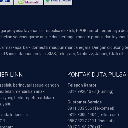
gai penyedia layanan bisnis pulsa elektrik, PPOB murah terpercaya den
 pembelian voucher game online dan berbagai macam produk dan layanan 
emua maskapai baik domestik maupun mancanegara. Dengan didukung t
oid & ios), ataupun melalui SMS, Telegram, Nimbuzz, Jabber, Gtalk dll.
ER LINK
KONTAK DUTA PULSA
 selalu berinovasi sesuai dengan
Telepon Kantor
isi telah mendirikan anak
031 - 99204070 (Hunting)
an yang berkompetensi dalam
Customer Service
 yaitu :
0811 333 566 (Telkomsel)
sata Indonesia
0812 3000 4404 (Telkomsel)
POB
0857 3217 2111 (Indosat)
arepart
0817 5190 270 (XL)