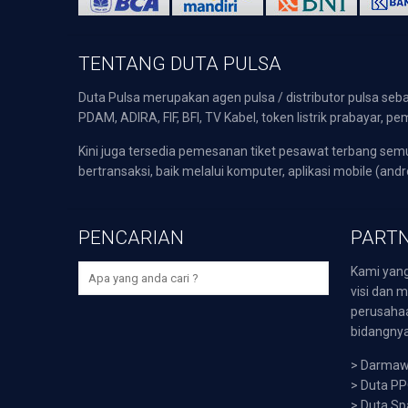
TENTANG DUTA PULSA
Duta Pulsa merupakan agen pulsa / distributor pulsa seba
PDAM, ADIRA, FIF, BFI, TV Kabel, token listrik prabayar,
Kini juga tersedia pemesanan tiket pesawat terbang s
bertransaksi, baik melalui komputer, aplikasi mobile (andr
PENCARIAN
PARTN
Kami yang
visi dan m
perusaha
bidangnya,
>
Darmawi
>
Duta P
>
Duta Sp