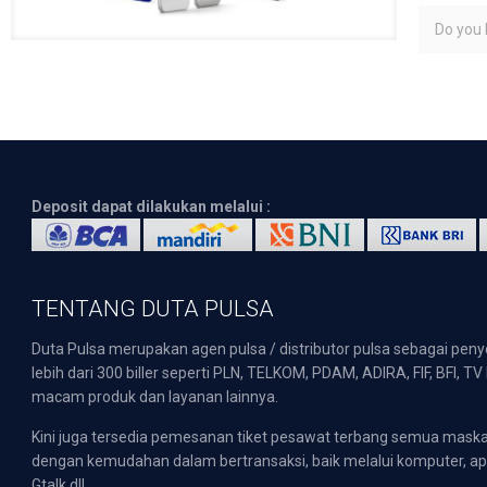
Do you l
Deposit dapat dilakukan melalui :
TENTANG DUTA PULSA
Duta Pulsa merupakan agen pulsa / distributor pulsa sebagai pen
lebih dari 300 biller seperti PLN, TELKOM, PDAM, ADIRA, FIF, BFI, T
macam produk dan layanan lainnya.
Kini juga tersedia pemesanan tiket pesawat terbang semua mask
dengan kemudahan dalam bertransaksi, baik melalui komputer, apli
Gtalk dll.