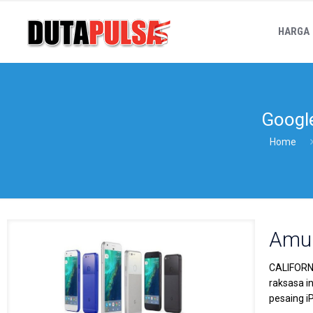
HARGA
Googl
Home
Amun
CALIFORNI
raksasa i
pesaing i