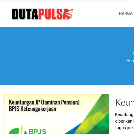
HARGA
Ho
Keun
Keuntunga
diberikan
tugas pok