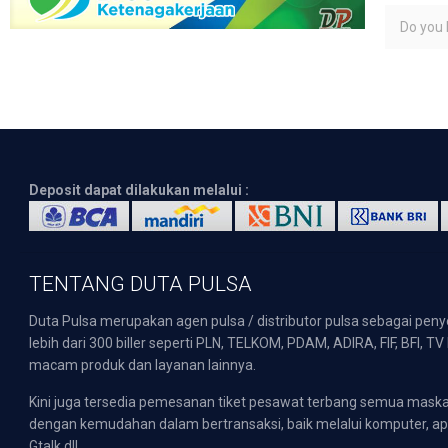
Do you l
Deposit dapat dilakukan melalui :
TENTANG DUTA PULSA
Duta Pulsa merupakan agen pulsa / distributor pulsa sebagai pen
lebih dari 300 biller seperti PLN, TELKOM, PDAM, ADIRA, FIF, BFI, T
macam produk dan layanan lainnya.
Kini juga tersedia pemesanan tiket pesawat terbang semua mask
dengan kemudahan dalam bertransaksi, baik melalui komputer, apli
Gtalk dll.