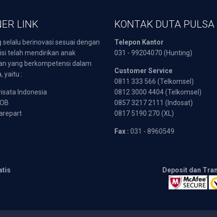
ER LINK
KONTAK DUTA PULSA
 selalu berinovasi sesuai dengan
Telepon Kantor
isi telah mendirikan anak
031 - 99204070 (Hunting)
an yang berkompetensi dalam
Customer Service
 yaitu :
0811 333 566 (Telkomsel)
sata Indonesia
0812 3000 4404 (Telkomsel)
POB
0857 3217 2111 (Indosat)
arepart
0817 5190 270 (XL)
Fax :
031 - 8960549
atis
Deposit dan Tra