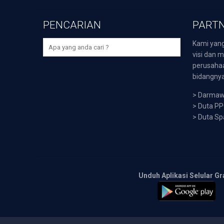
PENCARIAN
PARTN
Kami yang
visi dan m
perusaha
bidangnya,
>
Darmawi
>
Duta P
>
Duta Sp
Unduh Aplikasi Selular Gr