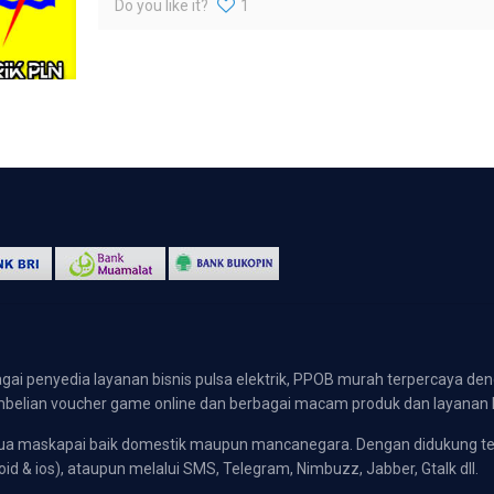
Do you like it?
1
gai penyedia layanan bisnis pulsa elektrik, PPOB murah terpercaya den
 pembelian voucher game online dan berbagai macam produk dan layanan 
emua maskapai baik domestik maupun mancanegara. Dengan didukung t
oid & ios), ataupun melalui SMS, Telegram, Nimbuzz, Jabber, Gtalk dll.