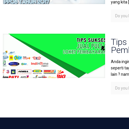
yang kita
Do you l
Tips
Pem
Anda ingi
seperti t
lain ? na
Do you l