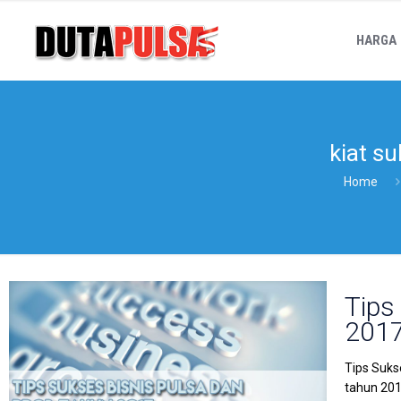
HARGA
kiat su
Home
Tips
201
Tips Suks
tahun 201