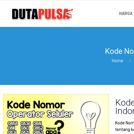
HARGA
Kode No 
Home
Kode
Indo
Kode Nomo
tentang k