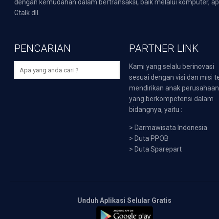
dengan kemudahan dalam bertransaksi, baik melalui komputer, apli
Gtalk dll.
PENCARIAN
PARTNER LINK
Kami yang selalu berinovasi
sesuai dengan visi dan misi t
mendirikan anak perusahaa
yang berkompetensi dalam
bidangnya, yaitu :
>
Darmawisata Indonesia
>
Duta PPOB
>
Duta Sparepart
Unduh Aplikasi Selular Gratis