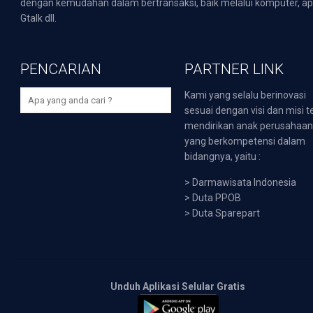
dengan kemudahan dalam bertransaksi, baik melalui komputer, apli
Gtalk dll.
PENCARIAN
PARTNER LINK
Kami yang selalu berinovasi
sesuai dengan visi dan misi t
mendirikan anak perusahaa
yang berkompetensi dalam
bidangnya, yaitu :
>
Darmawisata Indonesia
>
Duta PPOB
>
Duta Sparepart
Unduh Aplikasi Selular Gratis