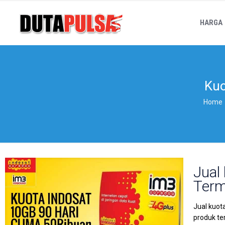
HARGA
Kuo
Home
Jual
Term
Jual kuot
produk te