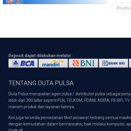
Do you l
Deposit dapat dilakukan melalui :
TENTANG DUTA PULSA
Duta Pulsa merupakan agen pulsa / distributor pulsa sebagai pen
lebih dari 300 biller seperti PLN, TELKOM, PDAM, ADIRA, FIF, BFI, T
macam produk dan layanan lainnya.
Kini juga tersedia pemesanan tiket pesawat terbang semua mask
dengan kemudahan dalam bertransaksi, baik melalui komputer, apli
Gtalk dll.