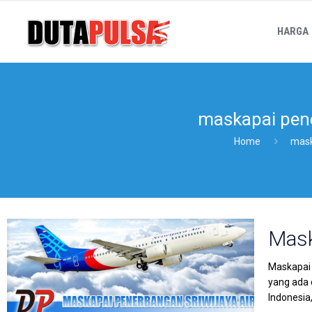
HARGA
maskapai pene
Home
mask
Mask
Maskapai 
yang ada 
Indonesia