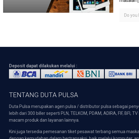
masalah
[
Do you l
Deposit dapat dilakukan melalui :
TENTANG DUTA PULSA
Duta Pulsa merupakan agen pulsa / distributor pulsa sebagai pen
lebih dari 300 biller seperti PLN, TELKOM, PDAM, ADIRA, FIF, BFI, T
macam produk dan layanan lainnya.
Kini juga tersedia pemesanan tiket pesawat terbang semua mask
dengan kemudahan dalam bertransaksi, baik melalui komputer, apli