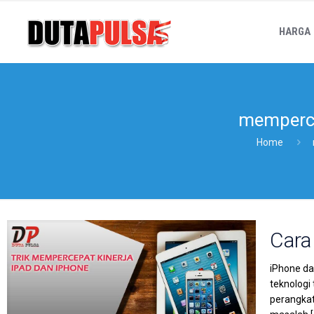
HARGA
memperce
Home
Cara
iPhone da
teknologi
perangkat