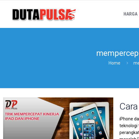
HARGA
mempercepa
Home
me
Cara
iPhone da
teknologi
perangkat