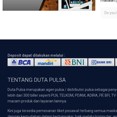
masalah
[
Do you l
Deposit dapat dilakukan melalui :
TENTANG DUTA PULSA
Duta Pulsa merupakan agen pulsa / distributor pulsa sebagai pen
lebih dari 300 biller seperti PLN, TELKOM, PDAM, ADIRA, FIF, BFI, T
macam produk dan layanan lainnya.
Kini juga tersedia pemesanan tiket pesawat terbang semua mask
dengan kemudahan dalam bertransaksi, baik melalui komputer, apli