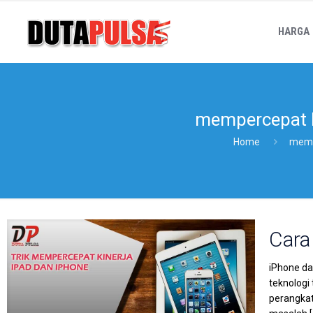
HARGA
mempercepat ki
Home
mempe
Cara
iPhone da
teknologi
perangkat