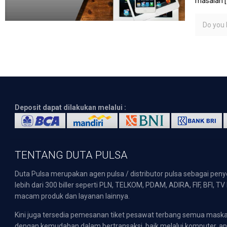
masalah
[
Do you l
Deposit dapat dilakukan melalui :
TENTANG DUTA PULSA
Duta Pulsa merupakan agen pulsa / distributor pulsa sebagai pen
lebih dari 300 biller seperti PLN, TELKOM, PDAM, ADIRA, FIF, BFI, T
macam produk dan layanan lainnya.
Kini juga tersedia pemesanan tiket pesawat terbang semua mask
dengan kemudahan dalam bertransaksi, baik melalui komputer, apli