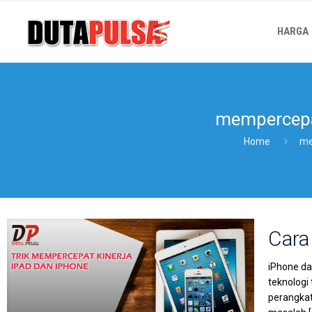
HARGA
mempercepat
Home
me
Cara
iPhone da
teknologi
perangkat