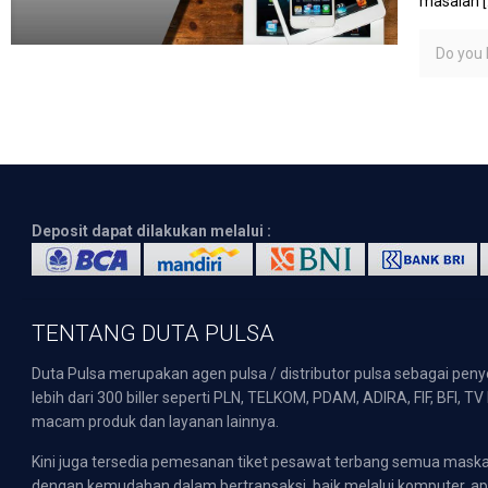
masalah
[
Do you l
Deposit dapat dilakukan melalui :
TENTANG DUTA PULSA
Duta Pulsa merupakan agen pulsa / distributor pulsa sebagai pen
lebih dari 300 biller seperti PLN, TELKOM, PDAM, ADIRA, FIF, BFI, T
macam produk dan layanan lainnya.
Kini juga tersedia pemesanan tiket pesawat terbang semua mask
dengan kemudahan dalam bertransaksi, baik melalui komputer, apli