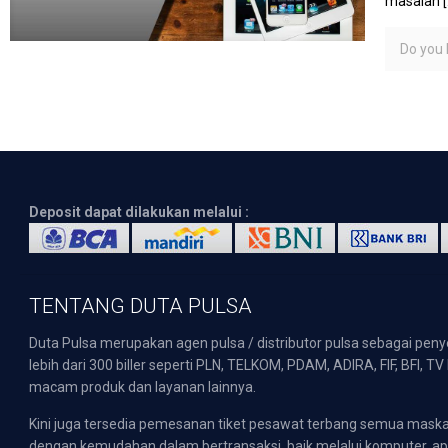
masalah
[
Do you l
Deposit dapat dilakukan melalui :
TENTANG DUTA PULSA
Duta Pulsa merupakan agen pulsa / distributor pulsa sebagai pen
lebih dari 300 biller seperti PLN, TELKOM, PDAM, ADIRA, FIF, BFI, T
macam produk dan layanan lainnya.
Kini juga tersedia pemesanan tiket pesawat terbang semua mask
dengan kemudahan dalam bertransaksi, baik melalui komputer, apli