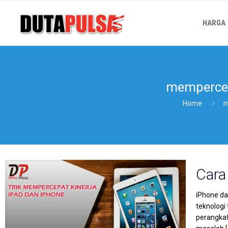
HARGA
mempercep
Home
m
Cara
iPhone da
teknologi
perangkat