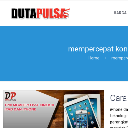
HARGA
mempercepat kone
Home
memperce
Cara
iPhone da
teknologi
perangkat