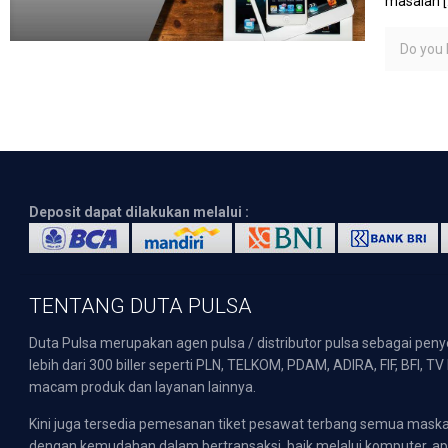
masalah
[
Do you l
Deposit dapat dilakukan melalui :
TENTANG DUTA PULSA
Duta Pulsa merupakan agen pulsa / distributor pulsa sebagai pen
lebih dari 300 biller seperti PLN, TELKOM, PDAM, ADIRA, FIF, BFI, T
macam produk dan layanan lainnya.
Kini juga tersedia pemesanan tiket pesawat terbang semua mask
dengan kemudahan dalam bertransaksi, baik melalui komputer, apli