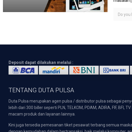
masalah
[
Do you l
Deposit dapat dilakukan melalui :
TENTANG DUTA PULSA
Duta Pulsa merupakan agen pulsa / distributor pulsa sebagai pen
lebih dari 300 biller seperti PLN, TELKOM, PDAM, ADIRA, FIF, BFI, T
macam produk dan layanan lainnya.
Kini juga tersedia pemesanan tiket pesawat terbang semua mask
dengan kemudahan dalam bertransaksi, baik melalui komputer, apli