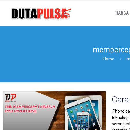
HARGA
mempercep
Home
m
Cara
iPhone da
teknologi
perangkat