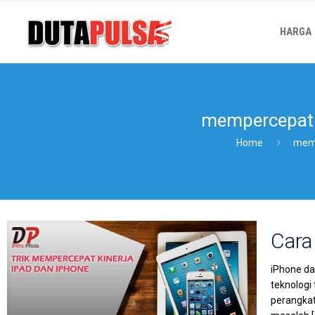
HARGA
mempercepat 
Home
memp
Cara
iPhone da
teknologi
perangkat