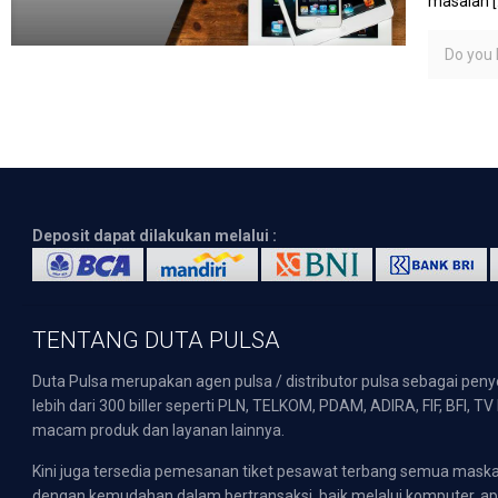
masalah
[
Do you l
Deposit dapat dilakukan melalui :
TENTANG DUTA PULSA
Duta Pulsa merupakan agen pulsa / distributor pulsa sebagai pen
lebih dari 300 biller seperti PLN, TELKOM, PDAM, ADIRA, FIF, BFI, T
macam produk dan layanan lainnya.
Kini juga tersedia pemesanan tiket pesawat terbang semua mask
dengan kemudahan dalam bertransaksi, baik melalui komputer, apli