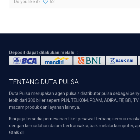
Do you like it?
62
Deposit dapat dilakukan melalui :
TENTANG DUTA PULSA
Duta Pulsa merupakan agen pulsa / distributor pulsa sebagai pen
lebih dari 300 biller seperti PLN, TELKOM, PDAM, ADIRA, FIF, BFI, T
macam produk dan layanan lainnya.
Kini juga tersedia pemesanan tiket pesawat terbang semua mask
dengan kemudahan dalam bertransaksi, baik melalui komputer, apli
Gtalk dll.