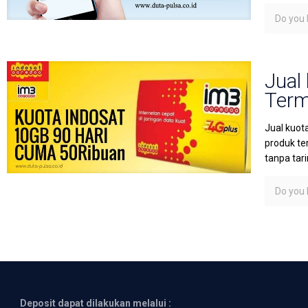
Do you l
Jual
Term
Jual kuot
produk te
tanpa tar
Do you l
Deposit dapat dilakukan melalui :