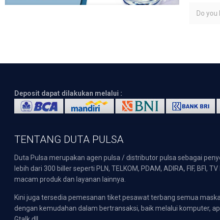
Do you l
Deposit dapat dilakukan melalui :
TENTANG DUTA PULSA
Duta Pulsa merupakan agen pulsa / distributor pulsa sebagai pen
lebih dari 300 biller seperti PLN, TELKOM, PDAM, ADIRA, FIF, BFI, T
macam produk dan layanan lainnya.
Kini juga tersedia pemesanan tiket pesawat terbang semua mask
dengan kemudahan dalam bertransaksi, baik melalui komputer, apli
Gtalk dll.