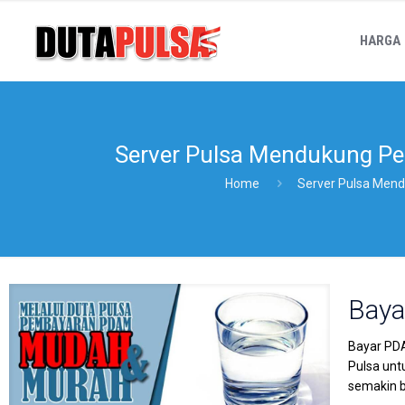
HARGA
Server Pulsa Mendukung P
Home
Server Pulsa Men
Baya
Bayar PDA
Pulsa unt
semakin b