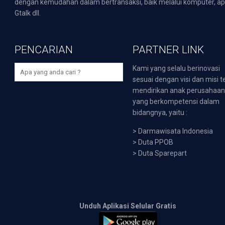
dengan kemudahan dalam bertransaksi, baik melalui komputer, apli
Gtalk dll.
PENCARIAN
PARTNER LINK
Kami yang selalu berinovasi
sesuai dengan visi dan misi t
mendirikan anak perusahaa
yang berkompetensi dalam
bidangnya, yaitu :
>
Darmawisata Indonesia
>
Duta PPOB
>
Duta Sparepart
Unduh Aplikasi Selular Gratis