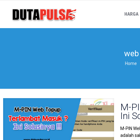
HARGA
web 
Home
M-PI
Ini S
M-PIN Web
adalah sa