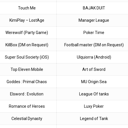
Touch Me
BAJAK DUIT
KimiPlay – LostAge
Manager League
Werewolf (Party Game)
Poker Time
KillBox (DM on Request)
Football master (DM on Request)
Super Soul Society (iOS)
Ulquiorra (Android)
Top Eleven Mobile
Art of Sword
Goddes : Primal Chaos
MU Origin Sea
Elsword : Evolution
League Of tanks
Romance of Heroes
Luxy Poker
Celestial Dynasty
Legend of Tank