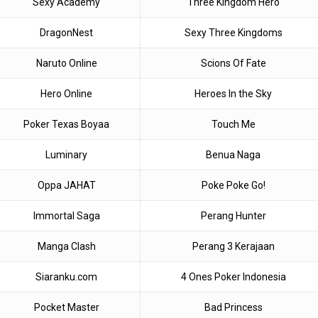
Sexy Academy
Three Kingdom Hero
DragonNest
Sexy Three Kingdoms
Naruto Online
Scions Of Fate
Hero Online
Heroes In the Sky
Poker Texas Boyaa
Touch Me
Luminary
Benua Naga
Oppa JAHAT
Poke Poke Go!
Immortal Saga
Perang Hunter
Manga Clash
Perang 3 Kerajaan
Siaranku.com
4 Ones Poker Indonesia
Pocket Master
Bad Princess