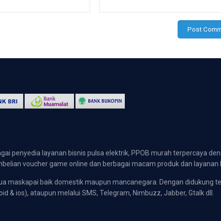
gai penyedia layanan bisnis pulsa elektrik, PPOB murah terpercaya den
 pembelian voucher game online dan berbagai macam produk dan layanan 
emua maskapai baik domestik maupun mancanegara. Dengan didukung t
oid & ios), ataupun melalui SMS, Telegram, Nimbuzz, Jabber, Gtalk dll.