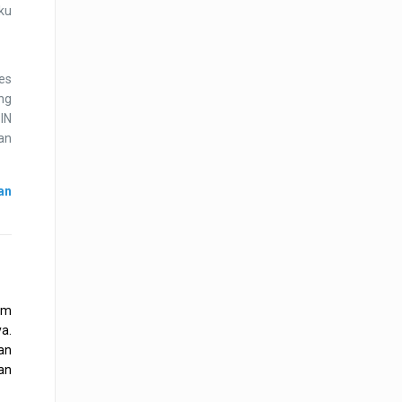
ku
ses
ng
IN
an
an
am
a.
an
an