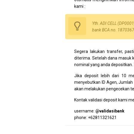
kami :
Yth. ADI CELL (DP0001)
bank BCA no. 1870367
Segera lakukan transfer, past
diterima. Setelah dana masuk 
nominal yang anda depositkan.
Jika deposit lebih dari 10 
menyebutkan ID Agen, Jumlah T
akan melakukan pengecekan ter
Kontak validasi deposit kami m
username:
@validasibank
phone: +62811321621