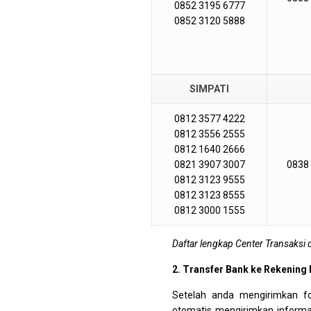
0852 3195 6777
0852 3120 5888
SIMPATI
0812 3577 4222
0812 3556 2555
0812 1640 2666
0821 3907 3007
0838
0812 3123 9555
0812 3123 8555
0812 3000 1555
Daftar lengkap Center Transaksi 
2. Transfer Bank ke Rekening
Setelah anda mengirimkan f
otomatis mengirimkan informas