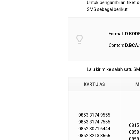
Untuk pengambilan tiket d
SMS sebagai berikut :
Format:
D.KOD
Contoh:
D.BCA.
Lalu kirim ke salah satu SM
KARTU AS
M
0853 3174 9555
0853 3174 7555
0815
0852 3071 6444
0858
0852 3213 8666
0858