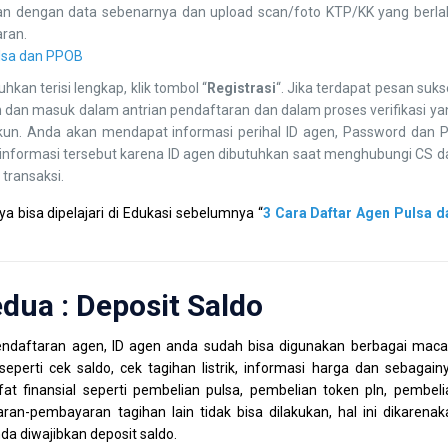
kan dengan data sebenarnya dan upload scan/foto KTP/KK yang berla
aran.
kan terisi lengkap, klik tombol “
Registrasi
“. Jika terdapat pesan suk
im dan masuk dalam antrian pendaftaran dan dalam proses verifikasi ya
 akun. Anda akan mendapat informasi perihal ID agen, Password dan P
 informasi tersebut karena ID agen dibutuhkan saat menghubungi CS d
transaksi.
 bisa dipelajari di Edukasi sebelumnya “
3 Cara Daftar Agen Pulsa d
dua : Deposit Saldo
endaftaran agen, ID agen anda sudah bisa digunakan berbagai mac
seperti cek saldo, cek tagihan listrik, informasi harga dan sebagainy
at finansial seperti pembelian pulsa, pembelian token pln, pembeli
n-pembayaran tagihan lain tidak bisa dilakukan, hal ini dikarenak
nda diwajibkan deposit saldo.