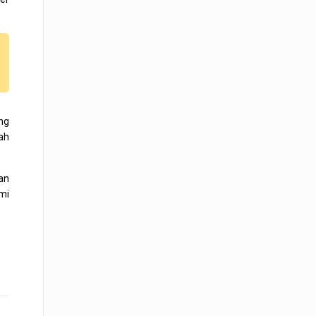
ng
ah
an
mi