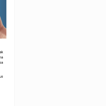
ak
ma
sa
us