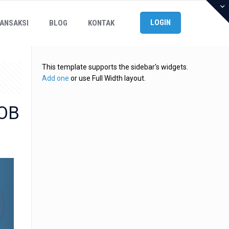
LOGIN
ANSAKSI
BLOG
KONTAK
This template supports the sidebar's widgets.
Add one
or use Full Width layout.
POB