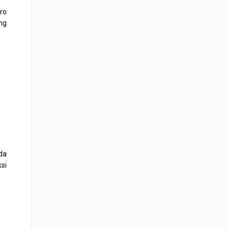
ro
ing
da
si