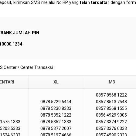
eposit, kirimkan SMS melalui No HP yang
telah terdaftar
dengan form
EBANK.JUMLAH.PIN
10000.1234
S Center / Center Transaksi :
ENTARI
XL
IM3
0857 8568 1222
0878 5229 6444
0857 8513 7548
0878 5230 8333
0857 8568 1555
0878 5352 1222
0856 4929 9005
 1575 1333
0878 5352 1333
0857 3374 9222
 5203 5333
0878 5377 2007
0857 3376 0333
 1524 6333
0878 5197 4666
0857 4590 2333