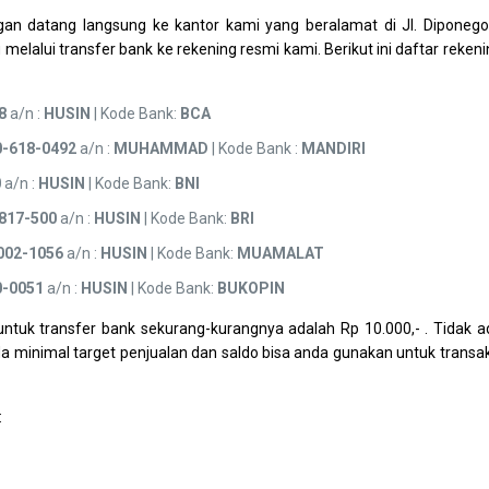
gan datang langsung ke kantor kami yang beralamat di Jl. Diponego
melalui transfer bank ke rekening resmi kami. Berikut ini daftar reken
8
a/n :
HUSIN
| Kode Bank:
BCA
0-618-0492
a/n :
MUHAMMAD
| Kode Bank :
MANDIRI
0
a/n :
HUSIN
| Kode Bank:
BNI
817-500
a/n :
HUSIN
| Kode Bank:
BRI
002-1056
a/n :
HUSIN
| Kode Bank:
MUAMALAT
0-0051
a/n :
HUSIN
| Kode Bank:
BUKOPIN
ntuk transfer bank sekurang-kurangnya adalah Rp 10.000,- . Tidak a
da minimal target penjualan dan saldo bisa anda gunakan untuk transak
: