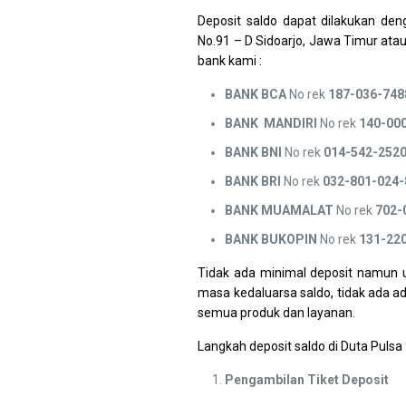
Deposit saldo dapat dilakukan den
No.91 – D Sidoarjo, Jawa Timur atau 
bank kami :
BANK BCA
No rek
187-036-748
BANK MANDIRI
No rek
140-00
BANK
BNI
No rek
014-542-252
BANK
BRI
No rek
032-801-024-
BANK MUAMALAT
No rek
702-
BANK BUKOPIN
No rek
131-22
Tidak ada minimal deposit namun u
masa kedaluarsa saldo, tidak ada a
semua produk dan layanan.
Langkah deposit saldo di Duta Pulsa 
Pengambilan Tiket Deposit