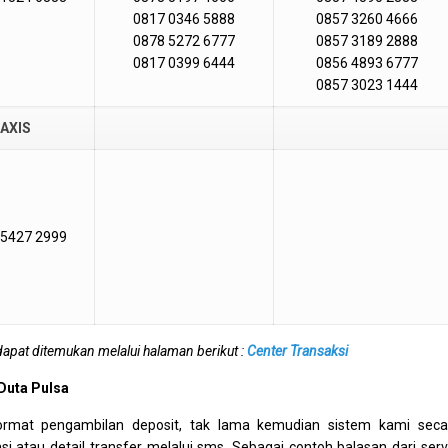
0817 0346 5888
0857 3260 4666
0878 5272 6777
0857 3189 2888
0817 0399 6444
0856 4893 6777
0857 3023 1444
AXIS
 5427 2999
dapat ditemukan melalui halaman berikut :
Center Transaksi
 Duta Pulsa
ormat pengambilan deposit, tak lama kemudian sistem kami seca
i atau detail transfer melalui sms. Sebagai contoh balasan dari serv