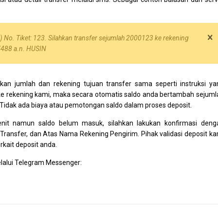
 No. Tiket: 123. Silahkan transfer sejumlah 2000123 ke rekening
488 a.n. HUSIN
ikan jumlah dan rekening tujuan transfer sama seperti instruksi ya
ke rekening kami, maka secara otomatis saldo anda bertambah sejuml
 Tidak ada biaya atau pemotongan saldo dalam proses deposit.
menit namun saldo belum masuk, silahkan lakukan konfirmasi deng
ransfer, dan Atas Nama Rekening Pengirim. Pihak validasi deposit ka
kait deposit anda.
elalui Telegram Messenger: