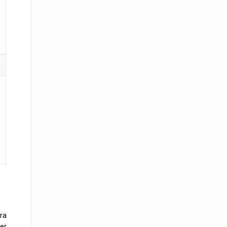
ra
er