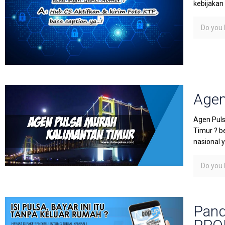
kebijakan
Do you l
Agen
Agen Puls
Timur ? b
nasional 
Do you l
Pand