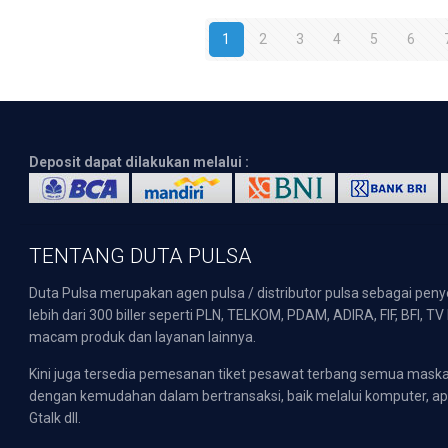
1
2
3
4
5
6
Deposit dapat dilakukan melalui :
TENTANG DUTA PULSA
Duta Pulsa merupakan agen pulsa / distributor pulsa sebagai pen
lebih dari 300 biller seperti PLN, TELKOM, PDAM, ADIRA, FIF, BFI, T
macam produk dan layanan lainnya.
Kini juga tersedia pemesanan tiket pesawat terbang semua mask
dengan kemudahan dalam bertransaksi, baik melalui komputer, apli
Gtalk dll.