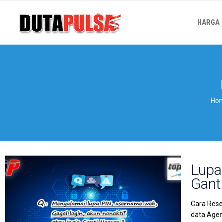
HARGA
Ho
Lupa
Gant
Cara Rese
data Agen