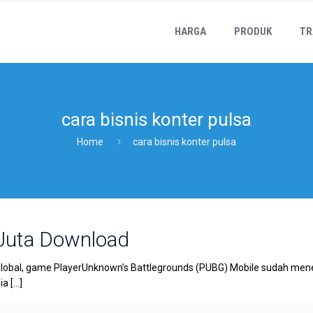
HARGA
PRODUK
TR
cara bisnis konter pulsa
Home
cara bisnis konter pulsa
Juta Download
lobal, game PlayerUnknown’s Battlegrounds (PUBG) Mobile sudah mene
ia
[…]