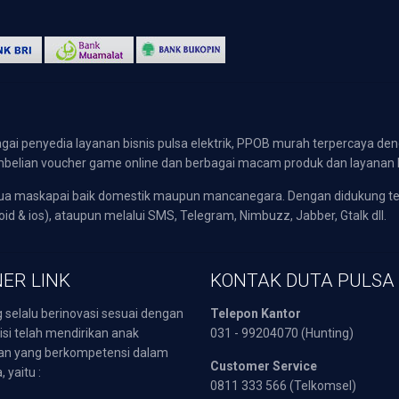
gai penyedia layanan bisnis pulsa elektrik, PPOB murah terpercaya den
 pembelian voucher game online dan berbagai macam produk dan layanan 
emua maskapai baik domestik maupun mancanegara. Dengan didukung t
oid & ios), ataupun melalui SMS, Telegram, Nimbuzz, Jabber, Gtalk dll.
ER LINK
KONTAK DUTA PULSA
 selalu berinovasi sesuai dengan
Telepon Kantor
isi telah mendirikan anak
031 - 99204070 (Hunting)
an yang berkompetensi dalam
Customer Service
 yaitu :
0811 333 566 (Telkomsel)