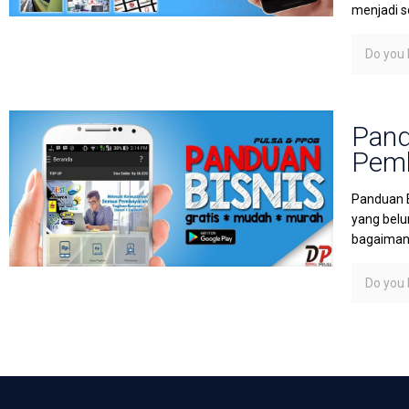
menjadi s
Do you l
Pand
Pemb
Panduan B
yang belu
bagaimana
Do you l