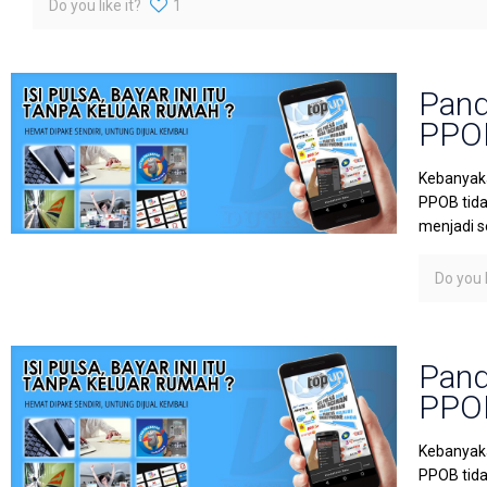
Do you like it?
1
Pand
PPOB
Kebanyaka
PPOB tida
menjadi s
Do you l
Pand
PPOB
Kebanyaka
PPOB tida