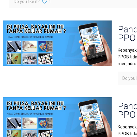
Do you like it?
1
Pand
PPOB
Kebanyaka
PPOB tida
menjadi s
Do you l
Pand
PPOB
Kebanyaka
PPOB tida