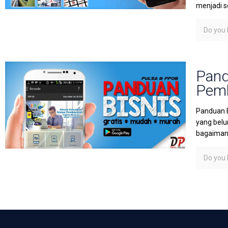
menjadi s
Do you l
Pand
Pemb
Panduan B
yang belu
bagaimana
Do you l