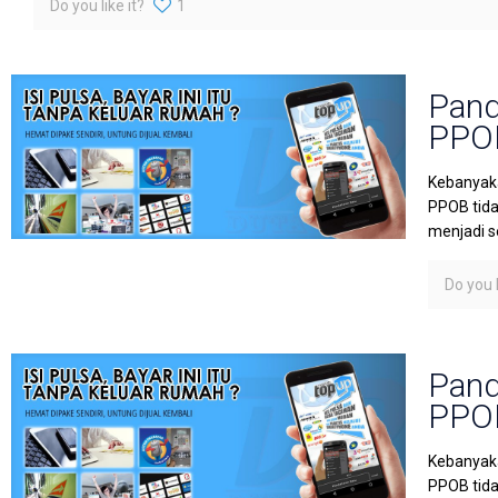
Do you like it?
1
Pand
PPOB
Kebanyaka
PPOB tida
menjadi s
Do you l
Pand
PPOB
Kebanyaka
PPOB tida