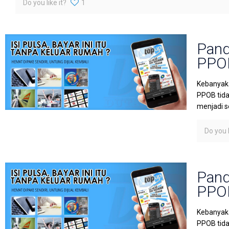
Do you like it?
1
Pand
PPOB
Kebanyaka
PPOB tida
menjadi s
Do you l
Pand
PPOB
Kebanyaka
PPOB tida