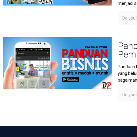
menjadi s
Do you l
Pand
Pemb
Panduan B
yang belu
bagaimana
Do you l