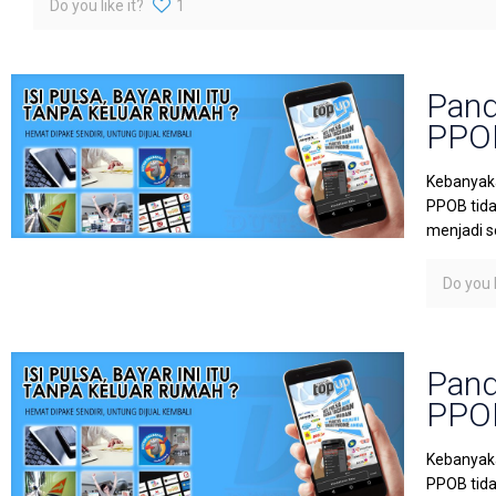
Do you like it?
1
Pand
PPOB
Kebanyaka
PPOB tida
menjadi s
Do you l
Pand
PPOB
Kebanyaka
PPOB tida