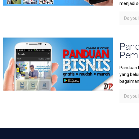
menjadi s
Do you l
Pand
Pemb
Panduan B
yang belu
bagaimana
Do you l