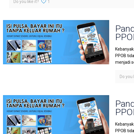
Do you like it?
1
Pand
PPOB
Kebanyaka
PPOB tida
menjadi s
Do you l
Pand
PPOB
Kebanyaka
PPOB tida