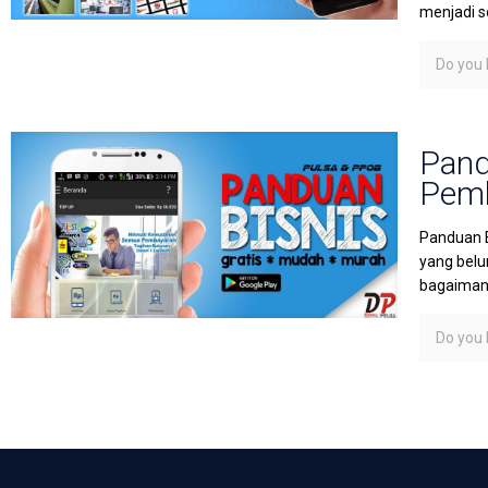
menjadi s
Do you l
Pand
Pemb
Panduan B
yang belu
bagaimana
Do you l