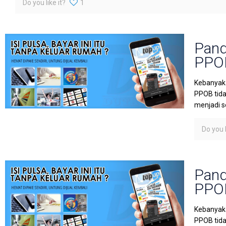
Do you like it?
1
Pand
PPOB
Kebanyaka
PPOB tida
menjadi s
Do you l
Pand
PPOB
Kebanyaka
PPOB tida