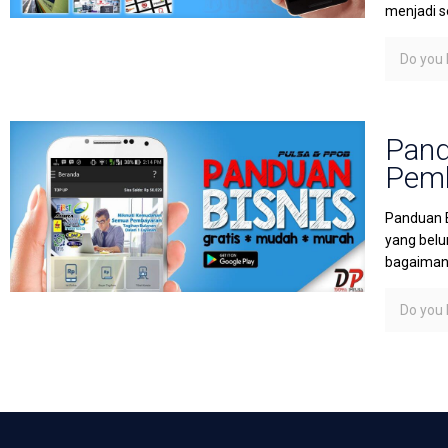
menjadi s
Do you l
Pand
Pemb
Panduan B
yang belu
bagaimana
Do you l