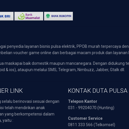
gai penyedia layanan bisnis pulsa elektrik, PPOB murah terpercaya den
 pembelian voucher game online dan berbagai macam produk dan layanan 
emua maskapai baik domestik maupun mancanegara. Dengan didukung t
oid & ios), ataupun melalui SMS, Telegram, Nimbuzz, Jabber, Gtalk dll.
ER LINK
KONTAK DUTA PULSA
 selalu berinovasi sesuai dengan
Telepon Kantor
isi telah mendirikan anak
031 - 99204070 (Hunting)
an yang berkompetensi dalam
Customer Service
 yaitu :
0811 333 566 (Telkomsel)