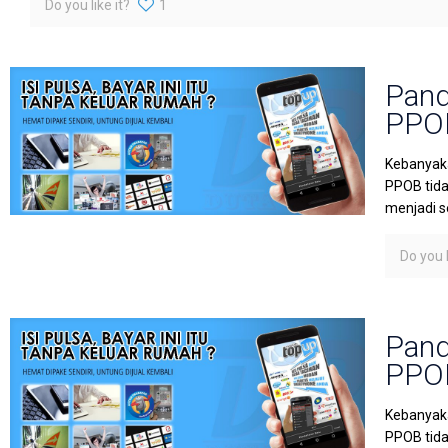
Do you like it?
1
Pand
PPOB
Kebanyaka
PPOB tida
menjadi s
Do you l
Pand
PPOB
Kebanyaka
PPOB tida