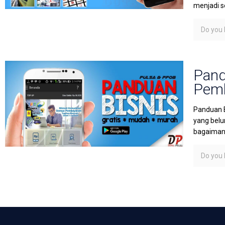
menjadi s
Do you l
Pand
Pemb
Panduan B
yang belu
bagaimana
Do you l