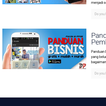
menjadi s
Do you l
Pand
Pemb
Panduan B
yang belu
bagaimana
Do you l