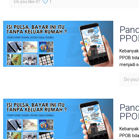
Do you like it?
1
Pand
PPOB
Kebanyaka
PPOB tida
menjadi s
Do you l
Pand
PPOB
Kebanyaka
PPOB tida