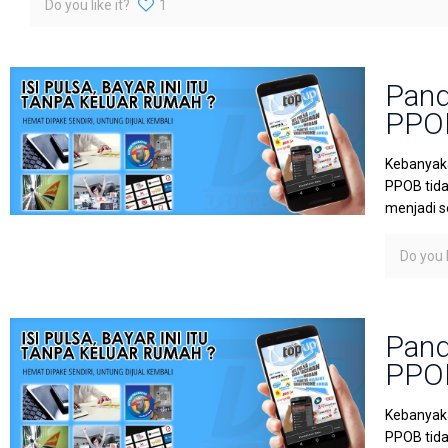
Do you like it?
1
Pand
PPOB
Kebanyaka
PPOB tida
menjadi s
Do you l
Pand
PPOB
Kebanyaka
PPOB tida