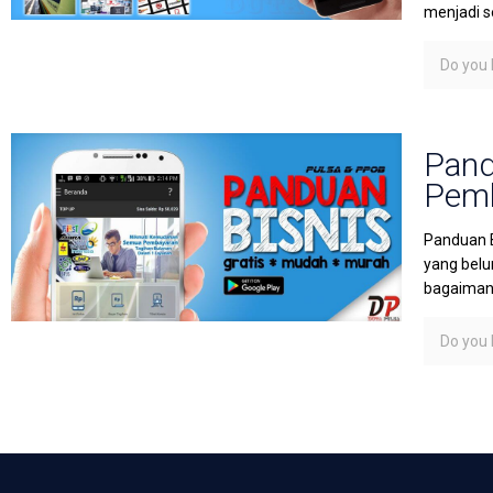
menjadi s
Do you l
Pand
Pemb
Panduan B
yang belu
bagaimana
Do you l