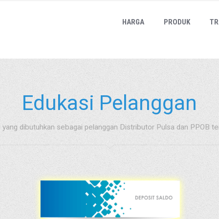
HARGA
PRODUK
TR
Edukasi Pelanggan
i yang dibutuhkan sebagai pelanggan Distributor Pulsa dan PPOB te